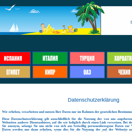
Datenschutzerklärung
Wir erheben, verarbeiten und nutzen Ihre Daten nur im Rahmen der gesetzlichen Bestimmu
Diese Datenschutzerklärung gilt ausschließlich für die Nutzung der von uns angebotene
Webseiten anderer Dienstanbieter, auf die wir lediglich durch einen Link verweisen. Bei 
Sie anonym, solange Sie uns nicht von sich aus freiwillig personenbezogene Daten zur 
Daten werden nur dann erhoben, wenn dies für die Nutzung der auf der Webseite ang