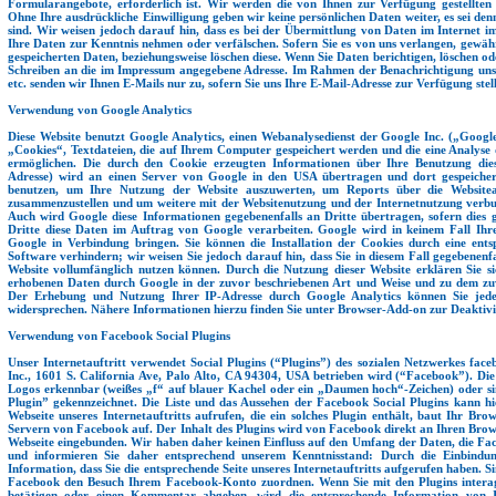
Formularangebote, erforderlich ist. Wir werden die von Ihnen zur Verfügung gestellten 
Ohne Ihre ausdrückliche Einwilligung geben wir keine persönlichen Daten weiter, es sei denn
sind. Wir weisen jedoch darauf hin, dass es bei der Übermittlung von Daten im Internet
Ihre Daten zur Kenntnis nehmen oder verfälschen. Sofern Sie es von uns verlangen, gewähr
gespeicherten Daten, beziehungsweise löschen diese. Wenn Sie Daten berichtigen, löschen ode
Schreiben an die im Impressum angegebene Adresse. Im Rahmen der Benachrichtigung un
etc. senden wir Ihnen E-Mails nur zu, sofern Sie uns Ihre E-Mail-Adresse zur Verfügung stel
Verwendung von Google Analytics
Diese Website benutzt Google Analytics, einen Webanalysedienst der Google Inc. („Googl
„Cookies“, Textdateien, die auf Ihrem Computer gespeichert werden und die eine Analyse
ermöglichen. Die durch den Cookie erzeugten Informationen über Ihre Benutzung diese
Adresse) wird an einen Server von Google in den USA übertragen und dort gespeicher
benutzen, um Ihre Nutzung der Website auszuwerten, um Reports über die Websiteakt
zusammenzustellen und um weitere mit der Websitenutzung und der Internetnutzung verbun
Auch wird Google diese Informationen gegebenenfalls an Dritte übertragen, sofern dies g
Dritte diese Daten im Auftrag von Google verarbeiten. Google wird in keinem Fall Ih
Google in Verbindung bringen. Sie können die Installation der Cookies durch eine ents
Software verhindern; wir weisen Sie jedoch darauf hin, dass Sie in diesem Fall gegebenenfa
Website vollumfänglich nutzen können. Durch die Nutzung dieser Website erklären Sie si
erhobenen Daten durch Google in der zuvor beschriebenen Art und Weise und zu dem zu
Der Erhebung und Nutzung Ihrer IP-Adresse durch Google Analytics können Sie jede
widersprechen. Nähere Informationen hierzu finden Sie unter Browser-Add-on zur Deaktiv
Verwendung von Facebook Social Plugins
Unser Internetauftritt verwendet Social Plugins (“Plugins”) des sozialen Netzwerkes fa
Inc., 1601 S. California Ave, Palo Alto, CA 94304, USA betrieben wird (“Facebook”). Di
Logos erkennbar (weißes „f“ auf blauer Kachel oder ein „Daumen hoch“-Zeichen) oder s
Plugin” gekennzeichnet. Die Liste und das Aussehen der Facebook Social Plugins kann hi
Webseite unseres Internetauftritts aufrufen, die ein solches Plugin enthält, baut Ihr Br
Servern von Facebook auf. Der Inhalt des Plugins wird von Facebook direkt an Ihren Brows
Webseite eingebunden. Wir haben daher keinen Einfluss auf den Umfang der Daten, die Face
und informieren Sie daher entsprechend unserem Kenntnisstand: Durch die Einbindun
Information, dass Sie die entsprechende Seite unseres Internetauftritts aufgerufen haben. S
Facebook den Besuch Ihrem Facebook-Konto zuordnen. Wenn Sie mit den Plugins interag
betätigen oder einen Kommentar abgeben, wird die entsprechende Information von