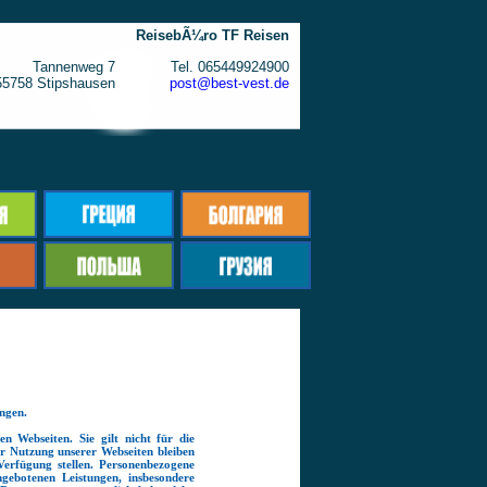
ReisebÃ¼ro TF Reisen
Tannenweg 7
Tel. 065449924900
55758 Stipshausen
post@best-vest.de
ngen.
n Webseiten. Sie gilt nicht für die
der Nutzung unserer Webseiten bleiben
Verfügung stellen. Personenbezogene
ebotenen Leistungen, insbesondere