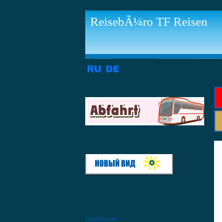
ReisebÃ¼ro TF Reisen
Impressum