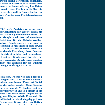
Daten streng vertraulich behandeln.
, dass wir rechtlich dazu verpflichtet
 immer dazu kommen kann, dass Dritte
en wir Ihnen Einblick in die über Sie
r einsehen wollen, genügt hierfür ein
serer Kunden über Produktneuheiten,
len.
e“). Google Analytics verwendet sog.
 der Benutzung der Website durch Sie
r Website (einschließlich Ihrer IP-
t. Google wird diese Informationen
ivitäten für die Websitebetreiber
dene Dienstleistungen zu erbringen.
esetzlich vorgeschrieben oder soweit
re IP-Adresse mit anderen Daten von
prechende Einstellung Ihrer Browser
lls nicht sämtliche Funktionen dieser
ch mit der Bearbeitung der über Sie
vor benannten Zweck einverstanden.
rzeit mit Wirkung für die Zukunft
ierung von Google Analytics.
cebook.com, welches von der Facebook
e Plugins sind an einem der Facebook
ind mit dem Zusatz “Facebook Social
er eingesehen werden. Wenn Sie eine
owser eine direkte Verbindung mit den
er übermittelt und von diesem in die
book mit Hilfe dieses Plugins erhebt
g der Plugins erhält Facebook die
ind Sie bei Facebook eingeloggt, kann
ieren, zum Beispiel den Like Button
 Ihrem Browser direkt an Facebook