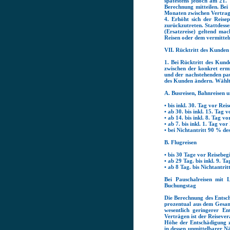
spätestens jedoch am 21.
Berechnung mitteilen. Bei
Monaten zwischen Vertrags
4. Erhöht sich der Reise
zurückzutreten. Stattdess
(Ersatzreise) geltend ma
Reisen oder dem vermittel
VII. Rücktritt des Kunde
1. Bei Rücktritt des Kun
zwischen der konkret erm
und der nachstehenden pau
des Kunden ändern. Wählt 
A. Busreisen, Bahnreisen 
• bis inkl. 30. Tag vor Rei
• ab 30. bis inkl. 15. Tag 
• ab 14. bis inkl. 8. Tag v
• ab 7. bis inkl. 1. Tag vo
• bei Nichtantritt 90 % des
B. Flugreisen
• bis 30 Tage vor Reisebeg
• ab 29 Tag. bis inkl. 9. 
• ab 8 Tag. bis Nichtantrit
Bei Pauschalreisen mit 
Buchungstag
Die Berechnung des Entsc
prozentual aus dem Gesamt
wesentlich geringerer En
Verträgen ist der Reiseve
Höhe der Entschädigung 
in dessen unmittelbarer 