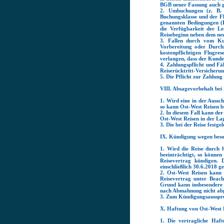
BGB neuer Fassung auch g
2. Umbuchungen (z. B. v
Buchungsklasse und der Fl
genannten Bedingungen (R
die Verfügbarkeit der Le
Reisebeginn neben dem neu 
3. Fallen durch vom Ku
Vorbereitung oder Durchf
kostenpflichtigen Flugr
verlangen, dass der Kunde 
4. Zahlungspflicht und Fäl
Reiserücktritt-Versicherun
5. Die Pflicht zur Zahlun
VIII. Absagevorbehalt bei
1. Wird eine in der Aussch
so kann Ost-West Reisen b
2. In diesem Fall kann de
Ost-West Reisen in der Lag
3. Die bei der Reise festg
IX. Kündigung wegen bes
1. Wird die Reise durch h
beeinträchtigt, so könne
Reisevertrag kündigen. 
einschließlich 30.6.2018 ge
2. Ost-West Reisen kann
Reisevertrag unter Beac
Grund kann insbesondere 
nach Abmahnung nicht abg
3. Zum Kündigungsausspruc
X. Haftung von Ost-West 
1. Die vertragliche Haf