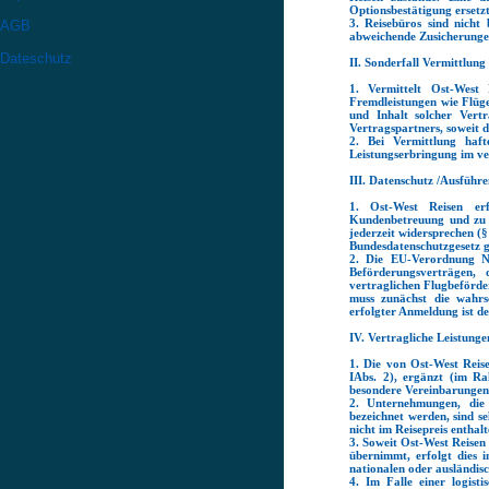
Optionsbestätigung ersetzt
3. Reisebüros sind nicht
AGB
abweichende Zusicherung
Dateschutz
II. Sonderfall Vermittlung
1. Vermittelt Ost-West
Fremdleistungen wie Flüg
und Inhalt solcher Vert
Vertragspartners, soweit 
2. Bei Vermittlung haf
Leistungserbringung im ver
III. Datenschutz /Ausführ
1. Ost-West Reisen erf
Kundenbetreuung und zu
jederzeit widersprechen (
Bundesdatenschutzgesetz g
2. Die EU-Verordnung Nr
Beförderungsverträgen,
vertraglichen Flugbeförder
muss zunächst die wahrsc
erfolgter Anmeldung ist d
IV. Vertragliche Leistunge
1. Die von Ost-West Reise
IAbs. 2), ergänzt (im R
besondere Vereinbarungen 
2. Unternehmungen, die
bezeichnet werden, sind se
nicht im Reisepreis enthalt
3. Soweit Ost-West Reise
übernimmt, erfolgt dies 
nationalen oder ausländisc
4. Im Falle einer logist