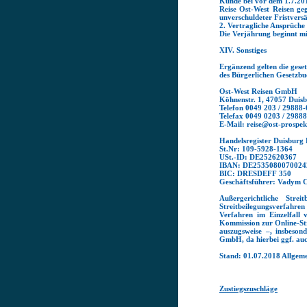
Kunde bei vor dem 1.7.201
Reise Ost-West Reisen ge
unverschuldeter Fristvers
2. Vertragliche Ansprüche
Die Verjährung beginnt mi
XIV. Sonstiges
Ergänzend gelten die geset
des Bürgerlichen Gesetzbu
Ost-West Reisen GmbH
Köhnenstr. 1, 47057 Duis
Telefon 0049 203 / 29888-
Telefax 0049 0203 / 2988
E-Mail: reise@ost-prospek
Handelsregister Duisbur
St.Nr: 109-5928-1364
USt.-ID: DE252620367
IBAN: DE2535080070024
BIC: DRESDEFF 350
Geschäftsführer: Vadym 
Außergerichtliche Strei
Streitbeilegungsverfahre
Verfahren im Einzelfall 
Kommission zur Online-Str
auszugsweise –, insbeso
GmbH, da hierbei ggf. auc
Stand: 01.07.2018 Allgem
Zustiegszuschläge