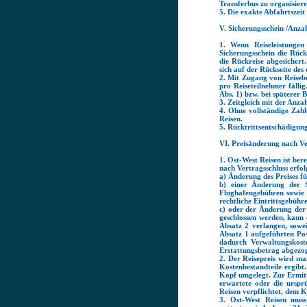
Transferbus zu organisiere
5. Die exakte Abfahrtszei
V. Sicherungsschein /Anza
1. Wenn Reiseleistungen 
Sicherungsschein die Rück
die Rückreise abgesichert.
sich auf der Rückseite des 
2. Mit Zugang von Reisebe
pro Reiseteilnehmer fällig
Abs. 1) bzw. bei späterer 
3. Zeitgleich mit der Anza
4. Ohne vollständige Zahl
Reisen.
5. Rücktrittsentschädigung
VI. Preisänderung nach Ve
1. Ost-West Reisen ist ber
nach Vertragsschluss erfol
a) Änderung des Preises f
b) einer Änderung der S
Flughafengebühren sowie 
rechtliche Eintrittsgebühr
c) oder der Änderung der 
geschlossen werden, kann
Absatz 2 verlangen, sowei
Absatz 1 aufgeführten Pos
dadurch Verwaltungskost
Erstattungsbetrag abgezog
2. Der Reisepreis wird ma
Kostenbestandteile ergibt
Kopf umgelegt. Zur Ermitt
erwartete oder die ursprü
Reisen verpflichtet, dem 
3. Ost-West Reisen mus