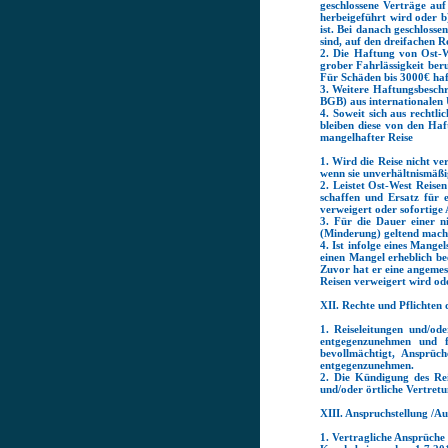
geschlossene Verträge auf
herbeigeführt wird oder b
ist. Bei danach geschloss
sind, auf den dreifachen R
2. Die Haftung von Ost-W
grober Fahrlässigkeit ber
Für Schäden bis 3000€ haf
3. Weitere Haftungsbesch
BGB) aus internationalen 
4. Soweit sich aus recht
bleiben diese von den Ha
mangelhafter Reise
1. Wird die Reise nicht v
wenn sie unverhältnismäß
2. Leistet Ost-West Reise
schaffen und Ersatz für 
verweigert oder sofortige 
3. Für die Dauer einer n
(Minderung) geltend mache
4. Ist infolge eines Mang
einen Mangel erheblich b
Zuvor hat er eine angemess
Reisen verweigert wird ode
XII. Rechte und Pflichten 
1. Reiseleitungen und/od
entgegenzunehmen und fü
bevollmächtigt, Ansprü
entgegenzunehmen.
2. Die Kündigung des Rei
und/oder örtliche Vertret
XIII. Anspruchstellung /Au
1. Vertragliche Ansprüche