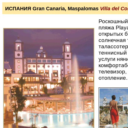
ИСПАНИЯ Gran Canaria, Maspalomas
Villa del Co
Роскошный 
пляжа Play
открытых б
солнечная 
талассотер
теннисный 
услуги нян
комфортабе
телевизор,
отопление.